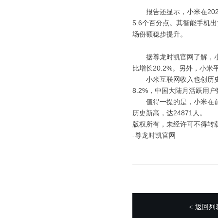
报告还显示，小米在202
5.6个百分点。其智能手机
场份额稳步提升。
据尊龙时凯官网了解，小米
比增长20.2%。另外，小
小米互联网收入也创历史
8.2%，中国大陆月活跃用户数
值得一提的是，小米在前
历史新高，达24871人。
版权所有，未经许可不得转
-尊龙时凯官网
返回列
<