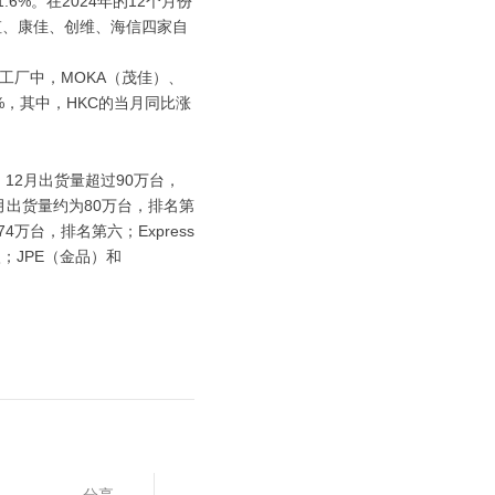
.6%。在2024年的12个月份
虹、康佳、创维、海信四家自
。
的工厂中，MOKA（茂佳）、
.0%，其中，HKC的当月同比涨
）12月出货量超过90万台，
2月出货量约为80万台，排名第
万台，排名第六；Express
八；JPE（金品）和
分享