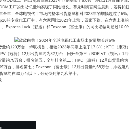
专业ODM工厂的出货总量较2023年同期增长了6.0%，环比11月微幅下降1
专业ODM工厂的出货总量均实现了同比增长。尊龙时凯官网注意到，若将长
4年全年，全球电视代工市场的整体出货总量相对2023年的增幅超过了5%
op10的专业代工厂中，有六家同比2023年上涨，四家下跌。在六家上涨
、Express Luck（彩迅）和Foxconn（富士康）的同比增幅均超过10
约120万台，蝉联榜首，相较2023年同期上涨了17.6%；KTC（康冠
V（冠捷）12月出货量约为82万台，回升至第三；BOE VT（视讯）1
货量约75万台，排名第五，全年排名第二；HKC（惠科）12月出货量约为74
约69万台，排名第七；Foxconn（富士康）12月出货量约68万台，排名第
月的出货量均在30万台以下，分别位列第九和第十。
载
表